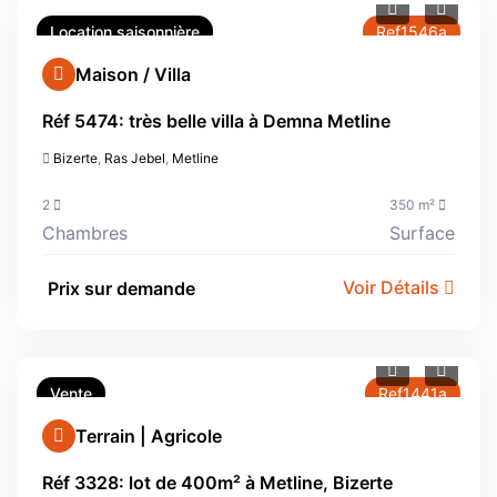
Location saisonnière
Ref1546a
Maison / Villa
Réf 5474: très belle villa à Demna Metline
Bizerte
,
Ras Jebel
,
Metline
2
350 m²
Chambres
Surface
Voir Détails
Prix sur demande
Vente
Ref1441a
Terrain | Agricole
Réf 3328: lot de 400m² à Metline, Bizerte