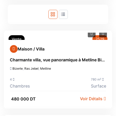
Vente
2529
Maison / Villa
Charmante villa, vue panoramique à Metline Bizerte
Bizerte
,
Ras Jebel
,
Metline
4
780 m²
Chambres
Surface
Voir Détails
480 000 DT