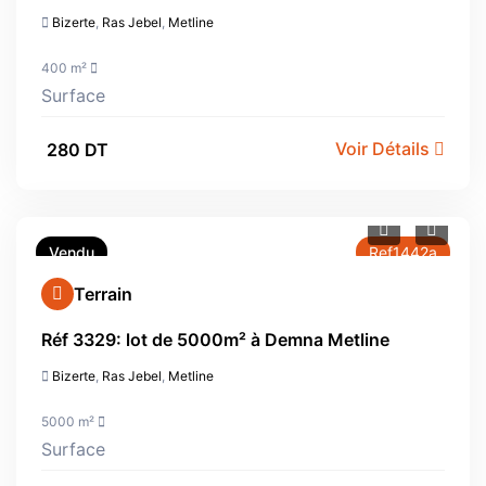
Bizerte
,
Ras Jebel
,
Metline
400 m²
Surface
Voir Détails
280 DT
Vendu
Ref1442a
Terrain
Réf 3329: lot de 5000m² à Demna Metline
Bizerte
,
Ras Jebel
,
Metline
5000 m²
Surface